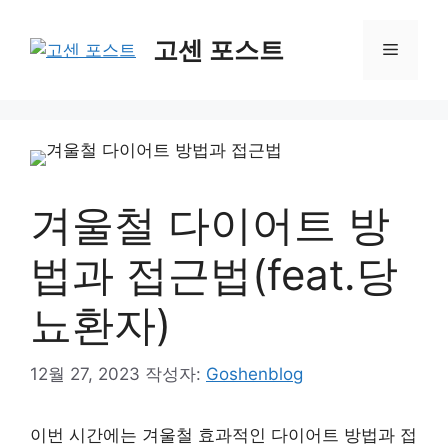
컨
텐
고센 포스트
메
츠
로
뉴
건
너
뛰
기
겨울철 다이어트 방
법과 접근법(feat.당
뇨환자)
12월 27, 2023
작성자:
Goshenblog
이번 시간에는 겨울철 효과적인 다이어트 방법과 접