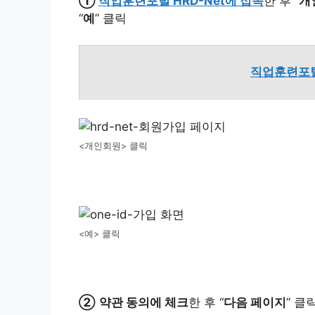
①
직업훈련포털 HRD-Net에 접속
한 후 “
개
“
예
” 클릭
직업훈련포털
<개인회원> 클릭
<예> 클릭
②
약관 동의에 체크
한 후 “
다음 페이지
” 클