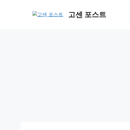
컨
텐
고센 포스트
츠
로
건
너
뛰
기