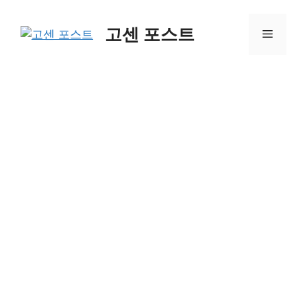
컨
텐
고센 포스트
메
츠
로
뉴
건
너
뛰
기