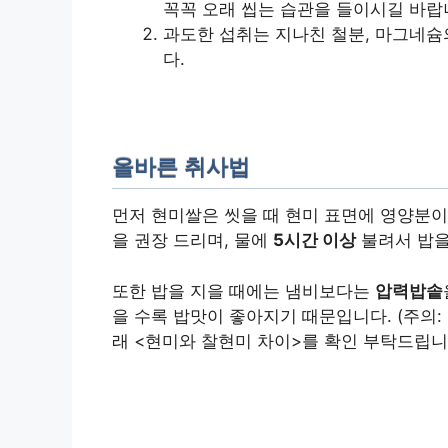
꼭꼭 오래 씹는 습관을 들이시길 바랍
과도한 섭취는 지나친 철분, 마그네슘
다.
올바른 취사법
먼저 현미쌀은 씻을 때 현미 표면에 영양분
을 권장 드리며, 물에
5시간 이상
불려서 밥을
또한 밥을 지을 때에는 냄비보다는
압력밥솥
을 수록 밥맛이 좋아지기 때문입니다. (주의:
래 <현미와 찰현미 차이>를 확인 부탁드립니