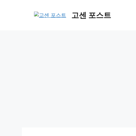
컨
텐
고센 포스트
츠
로
건
너
뛰
기