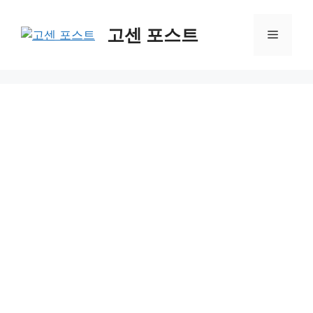
컨
텐
고센 포스트
메
츠
로
뉴
건
너
뛰
기