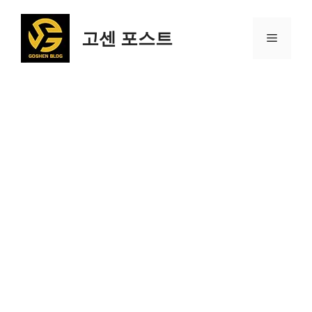
컨
텐
고센 포스트
메
츠
로
건
뉴
너
뛰
기