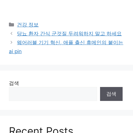
카
건강 정보
테
당뇨 환자 간식 군것질 두려워하지 말고 하세요
고
웨어러블 기기 혁신, 애플 출신 휴메인의 붙이는
리
ai pin
검색
검색
Recent Posts