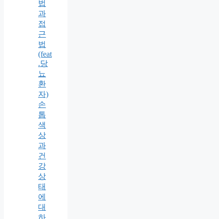
법
과
접
근
법
(feat
.당
뇨
환
자)
손
톱
색
상
과
건
강
상
태
에
대
하