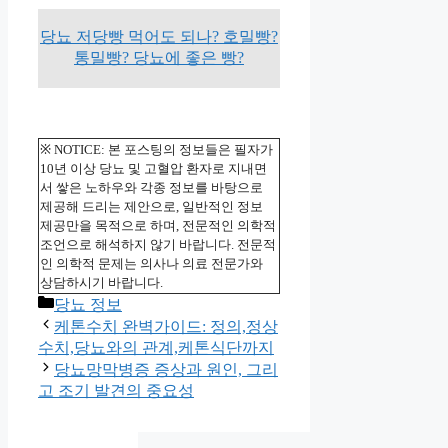
당뇨 저당빵 먹어도 되나? 호밀빵?
통밀빵? 당뇨에 좋은 빵?
※ NOTICE: 본 포스팅의 정보들은 필자가
10년 이상 당뇨 및 고혈압 환자로 지내면
서 쌓은 노하우와 각종 정보를 바탕으로
제공해 드리는 제안으로, 일반적인 정보
제공만을 목적으로 하며, 전문적인 의학적
조언으로 해석하지 않기 바랍니다. 전문적
인 의학적 문제는 의사나 의료 전문가와
상담하시기 바랍니다.
카
당뇨 정보
테
케톤수치 완벽가이드: 정의,정상
고
수치,당뇨와의 관계,케톤식단까지
리
당뇨망막병증 증상과 원인, 그리
고 조기 발견의 중요성