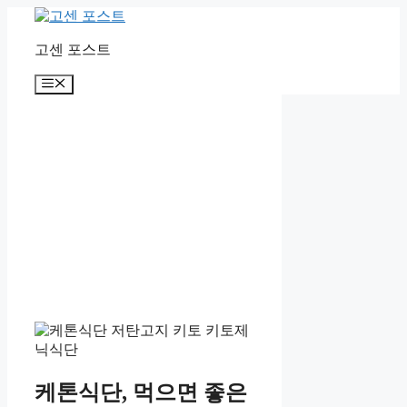
컨
텐
고센 포스트
츠
로
메
건
뉴
너
뛰
기
케톤식단, 먹으면 좋은