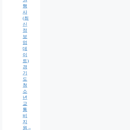
행
사
(최
신
정
보
업
데
이
트)
경
기
도
청
소
년
교
통
비
지
원 –