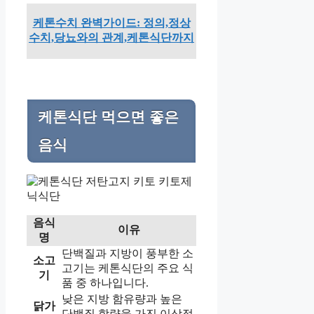
케톤수치 완벽가이드: 정의,정상
수치,당뇨와의 관계,케톤식단까지
케톤식단 먹으면 좋은
음식
음식
이유
명
단백질과 지방이 풍부한 소
소고
고기는 케톤식단의 주요 식
기
품 중 하나입니다.
낮은 지방 함유량과 높은
닭가
단백질 함량을 가진 이상적