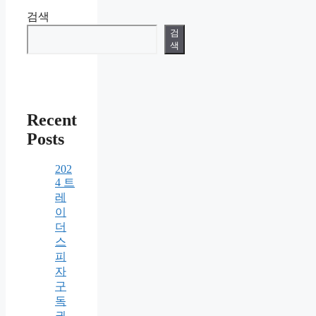
검색
검
색
Recent
Posts
202
4 트
레
이
더
스
피
자
구
독
권