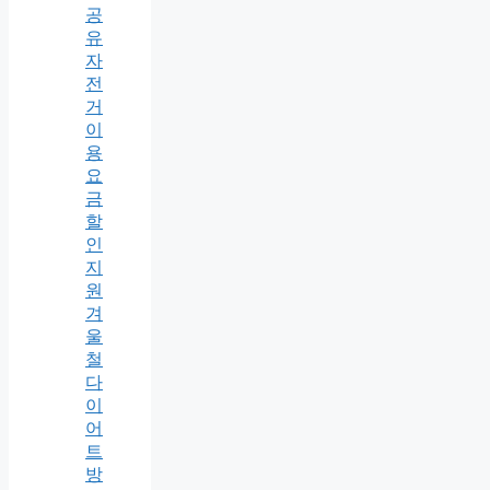
공
유
자
전
거
이
용
요
금
할
인
지
원
겨
울
철
다
이
어
트
방