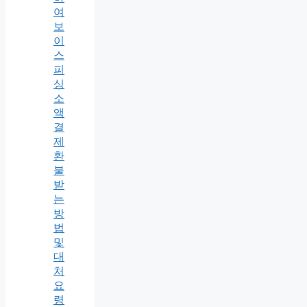
여
보
이
스
피
싱
소
액
결
제
환
불
받
는
방
법
및
대
처
요
령