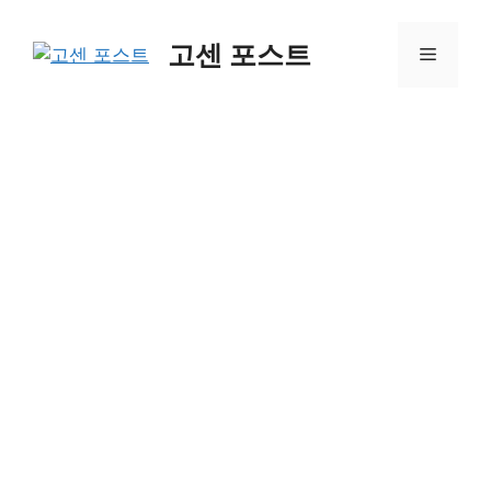
컨
텐
고센 포스트
메
츠
로
뉴
건
너
뛰
기